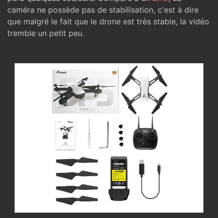
caméra ne possède pas de stabilisation, c'est à dire
que malgré le fait que le drone est très stable, la vidéo
tremble un petit peu.