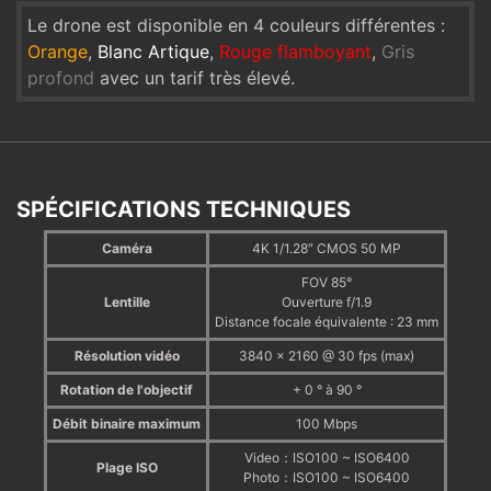
Le drone est disponible en 4 couleurs différentes :
Orange
,
Blanc Artique
,
Rouge flamboyant
,
Gris
profond
avec un tarif très élevé.
SPÉCIFICATIONS TECHNIQUES
Caméra
4K 1/1.28″ CMOS 50 MP
FOV 85°
Lentille
Ouverture f/1.9
Distance focale équivalente : 23 mm
Résolution vidéo
3840 × 2160 @ 30 fps (max)
Rotation de l'objectif
+ 0 ° à 90 °
Débit binaire maximum
100 Mbps
Video：ISO100 ~ ISO6400
Plage ISO
Photo：ISO100 ~ ISO6400