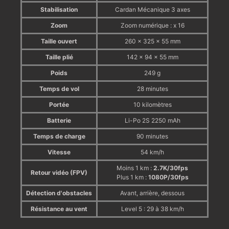
Stabilisation
Cardan Mécanique 3 axes
Zoom
Zoom numérique : x 16
Taille ouvert
260 × 325 × 55 mm
Taille plié
142 × 94 × 55 mm
Poids
249 g
Temps de vol
28 minutes
Portée
10 kilomètres
Batterie
Li-Po 2S 2250 mAh
Temps de charge
90 minutes
Vitesse
54 km/h
Moins 1 km :
2.7K/30fps
Retour vidéo (FPV)
Plus 1 km :
1080P/30fps
Détection d'obstacles
Avant, arrière, dessous
Résistance au vent
Level 5 : 29 à 38 km/h